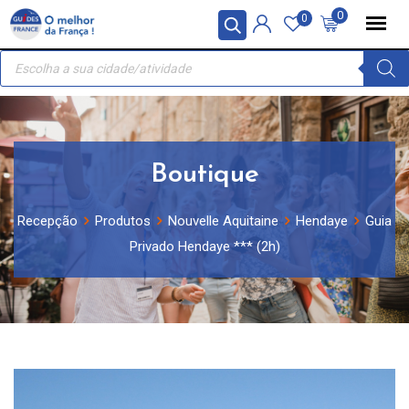
Skip
Painel de Gerenciamento de Cookies
0
0
to
Recherche
content
de
produits
Boutique
Recepção
Produtos
Nouvelle Aquitaine
Hendaye
Guia
Privado Hendaye *** (2h)