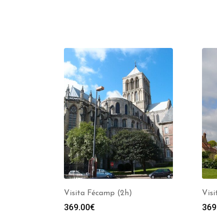
Visita Fécamp (2h)
Visi
369.00
€
369