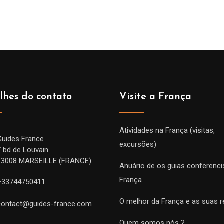
lhes do contato
Visite a França
Atividades na França (visitas,
Guides France
excursões)
7 bd de Louvain
13008 MARSEILLE (FRANCE)
Anuário de os guias conferenci
França
+33744750411
O melhor da França e as suas r
contact@guides-france.com
Quem somos nós ?