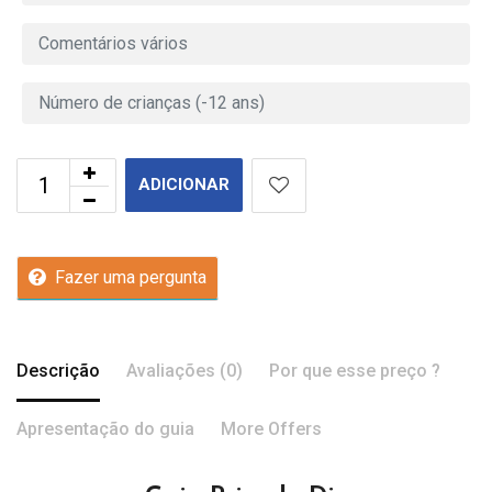
ADICIONAR
Fazer uma pergunta
Descrição
Avaliações (0)
Por que esse preço ?
Apresentação do guia
More Offers