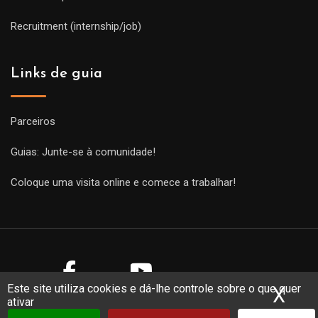
Recruitment (internship/job)
Links de guia
Parceiros
Guias: Junte-se à comunidade!
Coloque uma visita online e comece a trabalhar!
Este site utiliza cookies e dá-lhe controle sobre o que quer
X
Ocu
ativar
Copyright Guides 2021. Tous droits réservés.
Développement