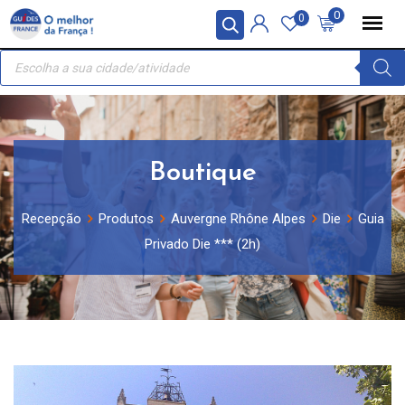
Skip
Painel de Gerenciamento de Cookies
0
0
to
Recherche
content
de
produits
Boutique
Recepção
Produtos
Auvergne Rhône Alpes
Die
Guia
Privado Die *** (2h)