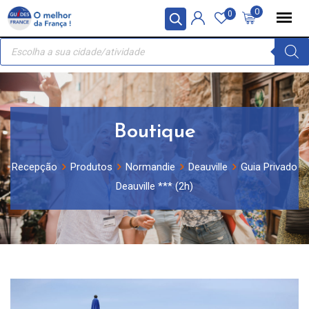
Skip
Painel de Gerenciamento de Cookies
0
0
to
Recherche
content
de
produits
Boutique
Recepção
Produtos
Normandie
Deauville
Guia Privado
Deauville *** (2h)