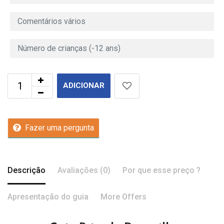
ADICIONAR
Fazer uma pergunta
Descrição
Avaliações (0)
Por que esse preço ?
Apresentação do guia
More Offers