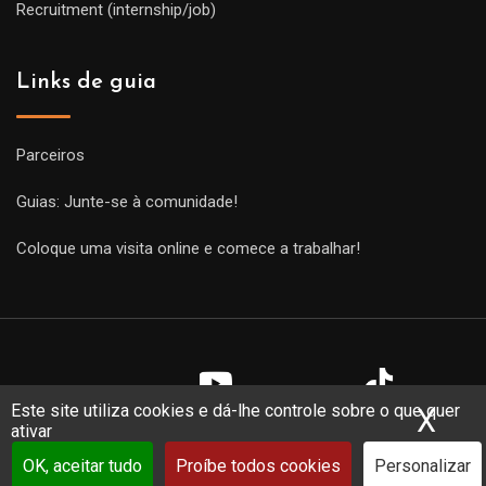
Recruitment (internship/job)
Links de guia
Parceiros
Guias: Junte-se à comunidade!
Coloque uma visita online e comece a trabalhar!
Este site utiliza cookies e dá-lhe controle sobre o que quer
X
Ocu
ativar
Copyright Guides 2021. Tous droits réservés.
Développement
web sur mesure
par iSoluce
OK, aceitar tudo
Proíbe todos cookies
Personalizar