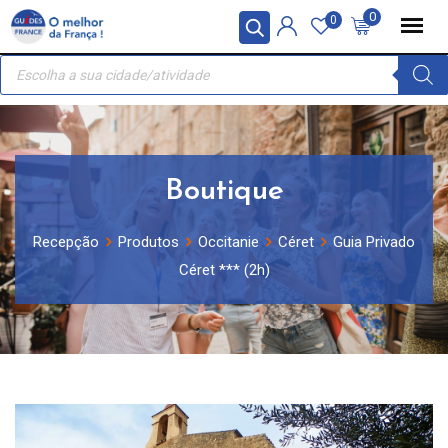
Skip
Painel de Gerenciamento de Cookies
0
0
to
Recherche
content
de
produits
Boutique
Recepção
Produtos
Occitanie
Céret
Guia Privado
Céret *** (2h)