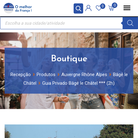
Skip
Painel de Gerenciamento de Cookies
0
0
to
Recherche
content
de
produits
Boutique
Recepção
Produtos
Auvergne Rhône Alpes
Bâgé le
Châtel
Guia Privado Bâgé le Châtel *** (2h)