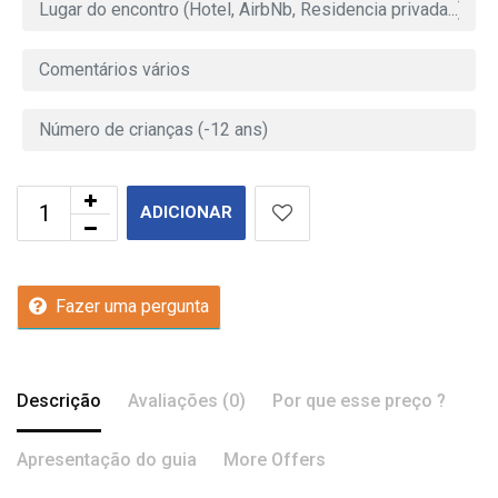
ADICIONAR
Fazer uma pergunta
Descrição
Avaliações (0)
Por que esse preço ?
Apresentação do guia
More Offers