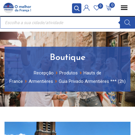
Skip
Painel de Gerenciamento de Cookies
0
0
to
Recherche
content
de
produits
Boutique
Recepção
Produtos
Hauts de
France
Armentières
Guia Privado Armentières *** (2h)