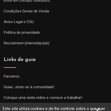
Entre em contato connosco
Condições Gerais de Venda
Aviso Legal e CGU
Política de privacidade
Recruitment (internship/job)
Links de guia
Parceiros
Guias: Junte-se à comunidade!
Coloque uma visita online e comece a trabalhar!
Este site utiliza cookies e dá-lhe controle sobre o que quer
X
Ocu