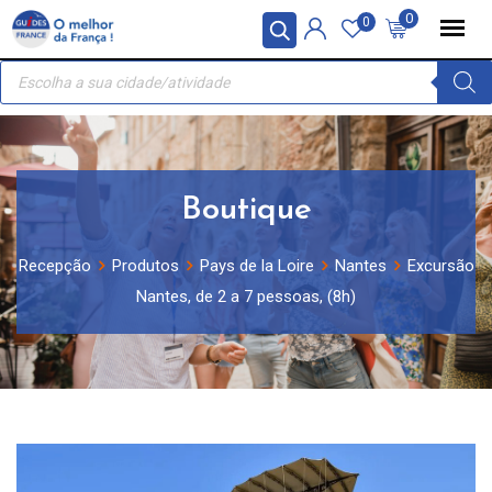
Skip
Painel de Gerenciamento de Cookies
0
0
to
Recherche
content
de
produits
Boutique
Recepção
Produtos
Pays de la Loire
Nantes
Excursão
Nantes, de 2 a 7 pessoas, (8h)