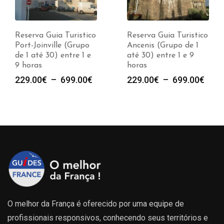
Reserva Guia Turistico
Reserva Guia Turistico
Port-Joinville (Grupo
Ancenis (Grupo de 1
de 1 até 30) entre 1 e
até 30) entre 1 e 9
9 horas
horas
e
Plage
Plag
229.00
€
–
699.00
€
229.00
€
–
699.00
€
de
de
prix :
prix :
00€
229.00€
229.
à
à
00€
699.00€
699.
O melhor da França é oferecido por uma equipe de
profissionais responsivos, conhecendo seus territórios e