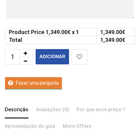
Product Price
1,349.00
€ x 1
1,349.00
€
Total
1,349.00
€
ADICIONAR
Fazer uma pergunta
Descrição
Avaliações (0)
Por que esse preço ?
Apresentação do guia
More Offers