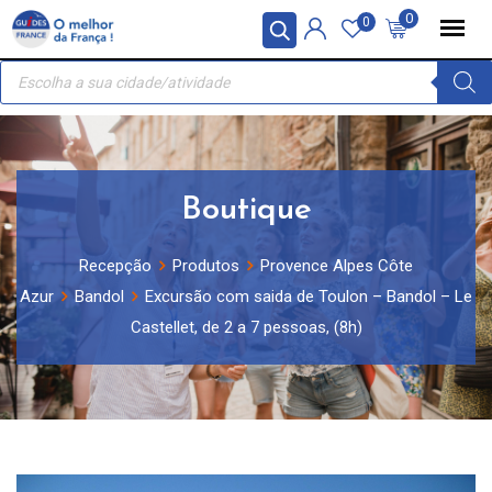
Skip
Painel de Gerenciamento de Cookies
0
0
to
Recherche
content
de
produits
Boutique
Recepção
Produtos
Provence Alpes Côte
Azur
Bandol
Excursão com saida de Toulon – Bandol – Le
Castellet, de 2 a 7 pessoas, (8h)