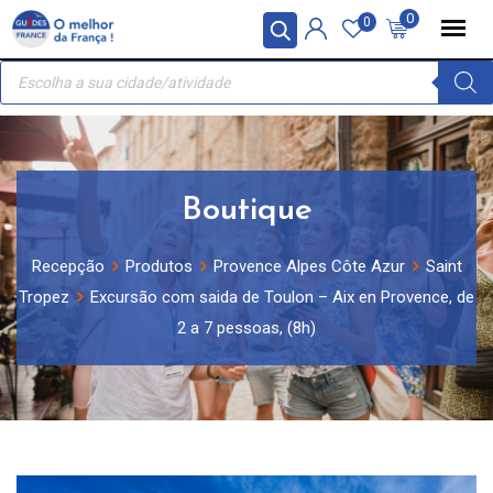
Skip
Painel de Gerenciamento de Cookies
0
0
to
Recherche
content
de
produits
Boutique
Recepção
Produtos
Provence Alpes Côte Azur
Saint
Tropez
Excursão com saida de Toulon – Aix en Provence, de
2 a 7 pessoas, (8h)