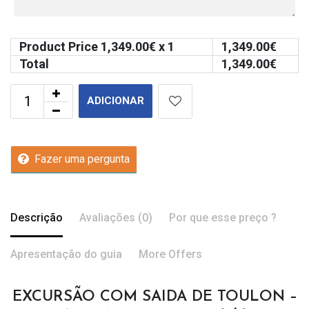
Product Price
1,349.00
€ x 1
1,349.00
€
Total
1,349.00
€
ADICIONAR
Fazer uma pergunta
Descrição
Avaliações (0)
Por que esse preço ?
Apresentação do guia
More Offers
EXCURSÃO COM SAIDA DE TOULON –