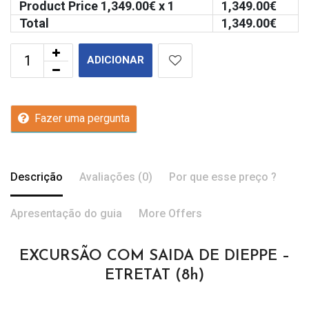
Product Price
1,349.00
€ x 1
1,349.00
€
Total
1,349.00
€
ADICIONAR
Fazer uma pergunta
Descrição
Avaliações (0)
Por que esse preço ?
Apresentação do guia
More Offers
EXCURSÃO COM SAIDA DE DIEPPE –
ETRETAT (8h)