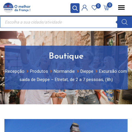
Skip
Painel de Gerenciamento de Cookies
0
0
to
Recherche
content
de
produits
Boutique
Recepção
Produtos
Normandie
Dieppe
Excursão com
saida de Dieppe – Etretat, de 2 a 7 pessoas, (8h)