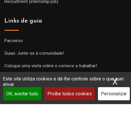
Recruitment (internship/job)
Links de guia
Parceiros
Guias: Junte-se à comunidade!
Coloque uma visita online e comece a trabalhar!
Este site utiliza cookies e dá-lhe controle sobre o que quer
X
Ocu
ativar
OK, aceitar tudo
Proíbe todos cookies
Personalizar
Copyright Guides 2021. Tous droits réservés.
Développement
web sur mesure
par iSoluce