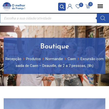
Skip
Painel de Gerenciamento de Cookies
0
0
to
Recherche
content
de
produits
Boutique
Recepção
Produtos
Normandie
Caen
Excursão com
saida de Caen – Deauville, de 2 a 7 pessoas, (8h)