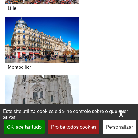
Lille
Montpellier
Este site utiliza cookies e dá-lhe controle sobre o que quer
X
Ocu
ativar
Nantes
OK, aceitar tudo
Proíbe todos cookies
Personalizar