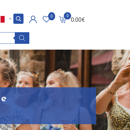
0
0
0.00
€
ne