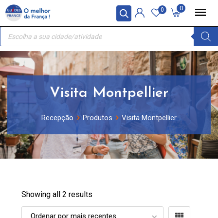
Skip
Painel de Gerenciamento de Cookies
0
0
to
Recherche
content
de
produits
Visita Montpellier
Recepção
Produtos
Visita Montpellier
Showing all 2 results