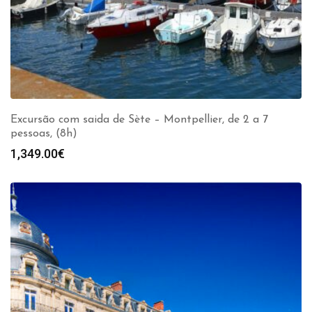
Excursão com saida de Sète – Montpellier, de 2 a 7
pessoas, (8h)
1,349.00
€