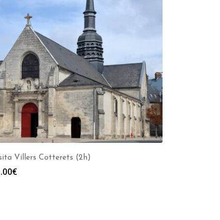
sita Villers Cotterets (2h)
.00
€