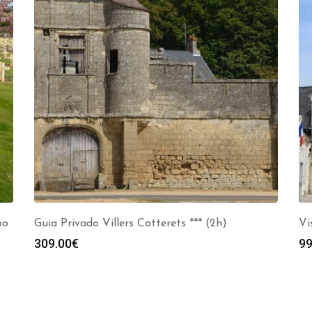
po
Guia Privado Villers Cotterets *** (2h)
Vi
309.00
€
99