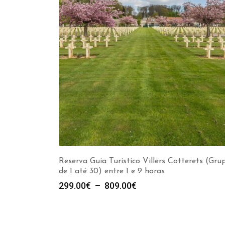
Reserva Guia Turistico Villers Cotterets (Gru
de 1 até 30) entre 1 e 9 horas
Plage
299.00
€
–
809.00
€
de
prix :
299.00€