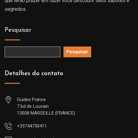
que terão prazer em fazer você descobrir seus sabores e
segredos.
Pesquisar
Pesquisar
Detalhes do contato
Guides France
7 bd de Louvain
13008 MARSEILLE (FRANCE)
+33744750411