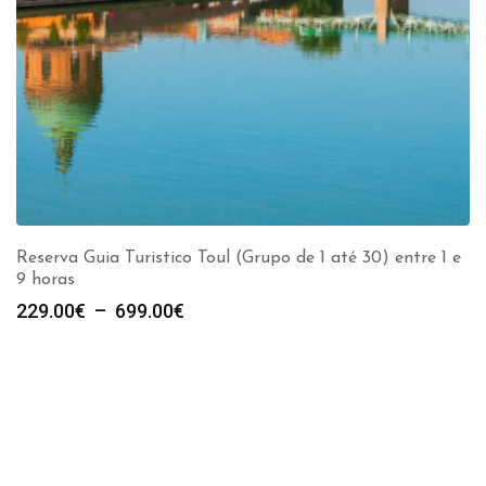
Reserva Guia Turistico Toul (Grupo de 1 até 30) entre 1 e
9 horas
Plage
229.00
€
–
699.00
€
de
prix :
229.00€
à
699.00€