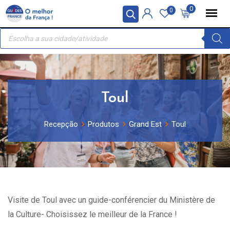
Skip
Painel de Gerenciamento de Cookies
0
0
to
Recherche
content
de
produits
Toul
Recepção
Produtos
Grand Est
Toul
Visite de Toul avec un guide-conférencier du Ministère de
la Culture- Choisissez le meilleur de la France !