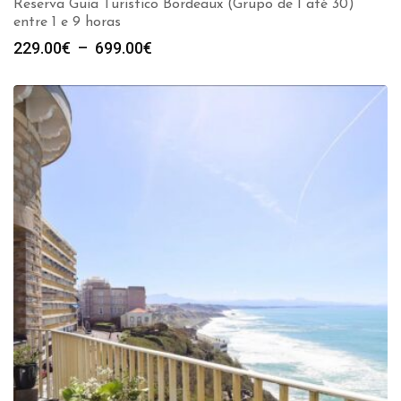
Reserva Guia Turistico Bordeaux (Grupo de 1 até 30)
entre 1 e 9 horas
Plage
229.00
€
–
699.00
€
de
prix :
229.00€
à
699.00€