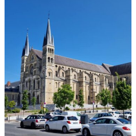
229.00€
à
699.00€