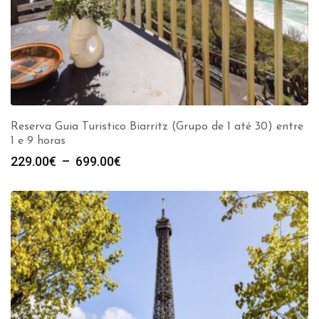
Reserva Guia Turistico Biarritz (Grupo de 1 até 30) entre
1 e 9 horas
Plage
229.00
€
–
699.00
€
de
prix :
229.00€
à
699.00€