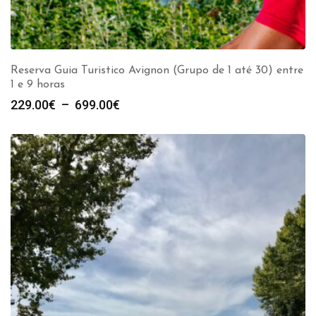
Reserva Guia Turistico Avignon (Grupo de 1 até 30) entre
1 e 9 horas
Plage
229.00
€
–
699.00
€
de
prix :
229.00€
à
699.00€