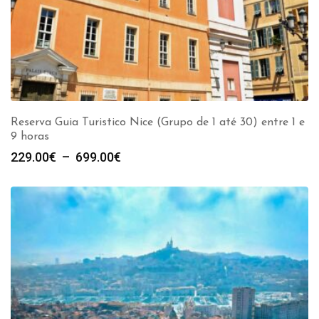
Reserva Guia Turistico Nice (Grupo de 1 até 30) entre 1 e
9 horas
Plage
229.00
€
–
699.00
€
de
prix :
229.00€
à
699.00€