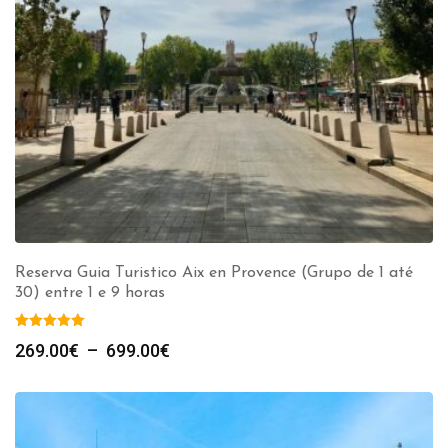
Reserva Guia Turistico Aix en Provence (Grupo de 1 até
30) entre 1 e 9 horas
Plage
269.00
€
–
699.00
€
de
prix :
269.00€
à