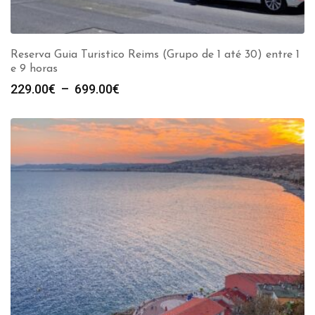
Reserva Guia Turistico Reims (Grupo de 1 até 30) entre 1
e 9 horas
Plage
229.00
€
–
699.00
€
de
prix :
229.00€
à
699.00€