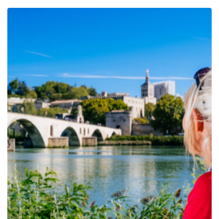
prix :
279.00€
à
750.00€