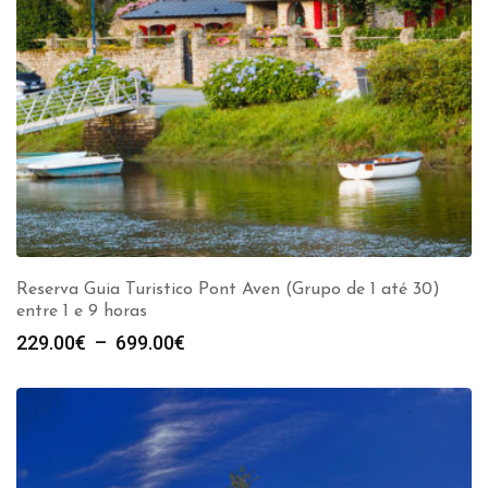
Reserva Guia Turistico Pont Aven (Grupo de 1 até 30)
entre 1 e 9 horas
Plage
229.00
€
–
699.00
€
de
prix :
229.00€
à
699.00€