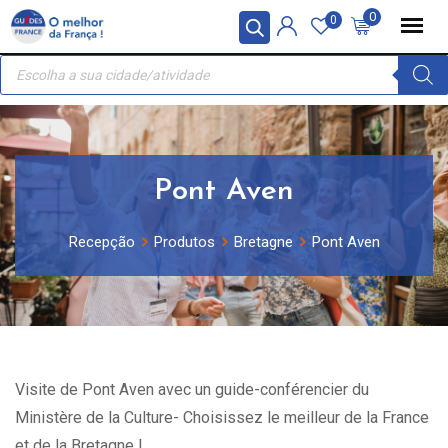
Skip
Painel de Gerenciamento de Cookies
0
0
to
Recherche
content
de
produits
Pont Aven
Recepção
Produtos
Bretagne
Pont Aven
Visite de Pont Aven avec un guide-conférencier du
Ministère de la Culture- Choisissez le meilleur de la France
et de la Bretagne !